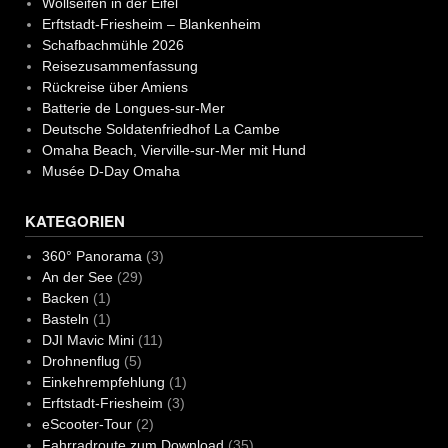
Wollseifen in der Eifel
Erftstadt-Friesheim – Blankenheim
Schafbachmühle 2026
Reisezusammenfassung
Rückreise über Amiens
Batterie de Longues-sur-Mer
Deutsche Soldatenfriedhof La Cambe
Omaha Beach, Vierville-sur-Mer mit Hund
Musée D-Day Omaha
KATEGORIEN
360° Panorama
(3)
An der See
(29)
Backen
(1)
Basteln
(1)
DJI Mavic Mini
(11)
Drohnenflug
(5)
Einkehrempfehlung
(1)
Erftstadt-Friesheim
(3)
eScooter-Tour
(2)
Fahrradroute zum Download
(35)