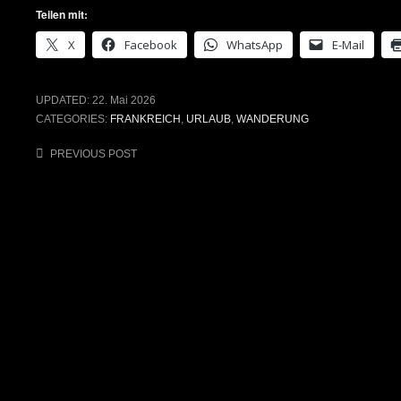
Teilen mit:
X
Facebook
WhatsApp
E-Mail
UPDATED:
22. Mai 2026
CATEGORIES:
FRANKREICH
,
URLAUB
,
WANDERUNG
Post
PREVIOUS POST
navigation