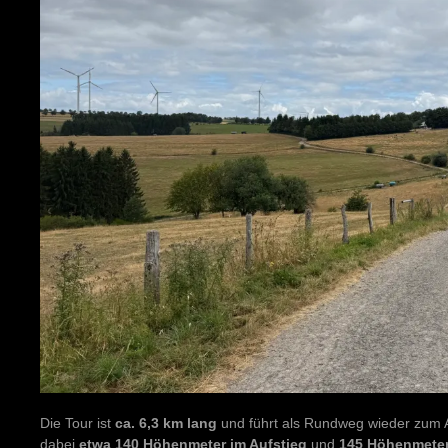
Die Tour ist
ca. 6,3 km lang
und führt als Rundweg wieder zum 
dabei
etwa 140 Höhenmeter im Aufstieg
und
145 Höhenmeter