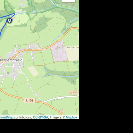
treetMap
contributors,
CC-BY-SA
, Imagery ©
Mapbox