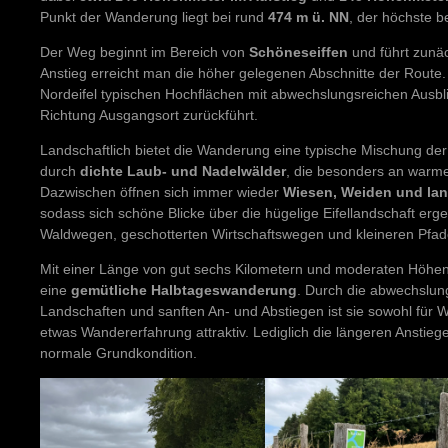
Punkt der Wanderung liegt bei rund
474 m ü. NN
, der höchste b
Der Weg beginnt im Bereich von
Schöneseiffen
und führt zunäc
Anstieg erreicht man die höher gelegenen Abschnitte der Route. 
Nordeifel typischen Hochflächen mit abwechslungsreichen Ausblic
Richtung Ausgangsort zurückführt.
Landschaftlich bietet die Wanderung eine typische Mischung der
durch
dichte Laub- und Nadelwälder
, die besonders an war
Dazwischen öffnen sich immer wieder
Wiesen, Weiden und lan
sodass sich schöne Blicke über die hügelige Eifellandschaft e
Waldwegen, geschotterten Wirtschaftswegen und kleineren Pfad
Mit einer Länge von gut sechs Kilometern und moderaten Höhenu
eine
gemütliche Halbtageswanderung
. Durch die abwechslun
Landschaften und sanften An- und Abstiegen ist sie sowohl für 
etwas Wandererfahrung attraktiv. Lediglich die längeren Anstiege
normale Grundkondition.