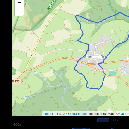
−
Leaflet
| Data ©
OpenStreetMap
contributors, Maps ©
OpenS