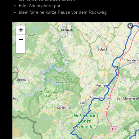
Eifel-Atmosphäre pur
ideal für eine kurze Pause vor dem Rückweg
+
−