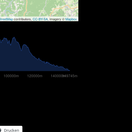
treetMap
contributors,
CC-BY-SA
, Imagery ©
Mapbox
Drucken