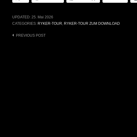
UPDATED:
25. Mai 2026
CATEGORIES:
RYKER-TOUR
,
RYKER-TOUR ZUM DOWNLOAD
Post
PREVIOUS POST
navigation