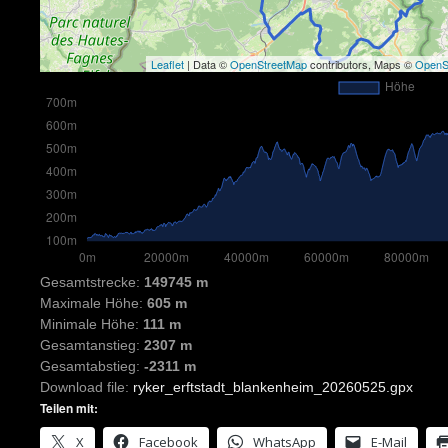
Leaflet
| Data ©
OpenStreetMap
contributors, Maps ©
OpenS
Gesamtstrecke:
149745 m
Maximale Höhe:
605 m
Minimale Höhe:
111 m
Gesamtanstieg:
2307 m
Gesamtabstieg:
-2311 m
Download file:
ryker_erftstadt_blankenheim_20260525.gpx
Teilen mit:
X
Facebook
WhatsApp
E-Mail