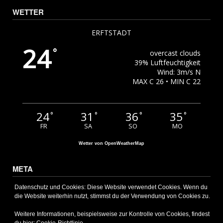
WETTER
ERFTSTADT
24
°
overcast clouds
39% Luftfeuchtigkeit
Wind: 3m/s N
MAX C 26 • MIN C 22
24
31
36
35
°
°
°
°
FR
SA
SO
MO
Wetter von OpenWeatherMap
META
Anmelden
Datenschutz und Cookies: Diese Website verwendet Cookies. Wenn du
die Website weiterhin nutzt, stimmst du der Verwendung von Cookies zu.
Eintrags-Feed
Kommentar-Feed
Weitere Informationen, beispielsweise zur Kontrolle von Cookies, findest
WordPress.org