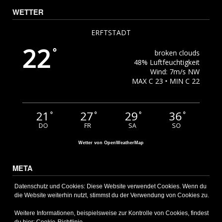
WETTER
ERFTSTADT
22
°
broken clouds
48% Luftfeuchtigkeit
Wind: 7m/s NW
MAX C 23 • MIN C 22
21
27
29
36
°
°
°
°
DO
FR
SA
SO
Wetter von OpenWeatherMap
META
Anmelden
Datenschutz und Cookies: Diese Website verwendet Cookies. Wenn du
die Website weiterhin nutzt, stimmst du der Verwendung von Cookies zu.
Eintrags-Feed
Kommentar-Feed
Weitere Informationen, beispielsweise zur Kontrolle von Cookies, findest
WordPress.org