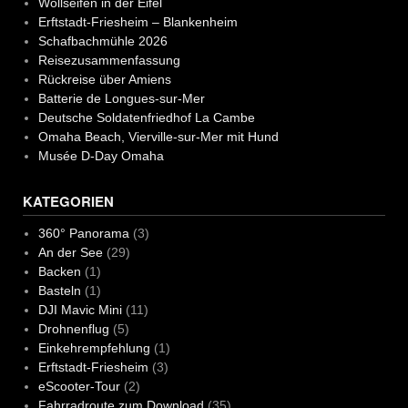
Wollseifen in der Eifel
Erftstadt-Friesheim – Blankenheim
Schafbachmühle 2026
Reisezusammenfassung
Rückreise über Amiens
Batterie de Longues-sur-Mer
Deutsche Soldatenfriedhof La Cambe
Omaha Beach, Vierville-sur-Mer mit Hund
Musée D-Day Omaha
KATEGORIEN
360° Panorama
(3)
An der See
(29)
Backen
(1)
Basteln
(1)
DJI Mavic Mini
(11)
Drohnenflug
(5)
Einkehrempfehlung
(1)
Erftstadt-Friesheim
(3)
eScooter-Tour
(2)
Fahrradroute zum Download
(35)