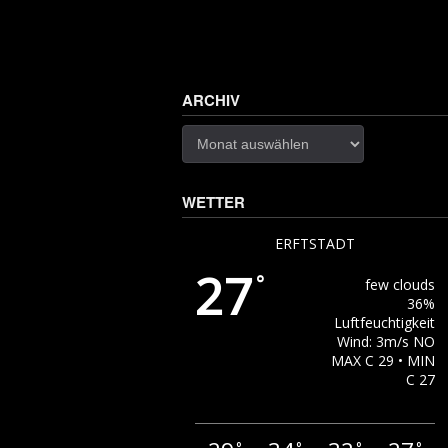
ARCHIV
Archiv
WETTER
ERFTSTADT
27
°
few clouds
36%
Luftfeuchtigkeit
Wind: 3m/s NO
MAX C 29 • MIN
C 27
°
°
°
°