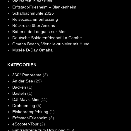
Wollseifen in der Eifel
Erftstadt-Friesheim – Blankenheim
Schafbachmühle 2026
Reisezusammenfassung
Rückreise über Amiens
Batterie de Longues-sur-Mer
Deutsche Soldatenfriedhof La Cambe
Omaha Beach, Vierville-sur-Mer mit Hund
Musée D-Day Omaha
KATEGORIEN
360° Panorama
(3)
An der See
(29)
Backen
(1)
Basteln
(1)
DJI Mavic Mini
(11)
Drohnenflug
(5)
Einkehrempfehlung
(1)
Erftstadt-Friesheim
(3)
eScooter-Tour
(2)
Fahrradroute zum Download
(35)