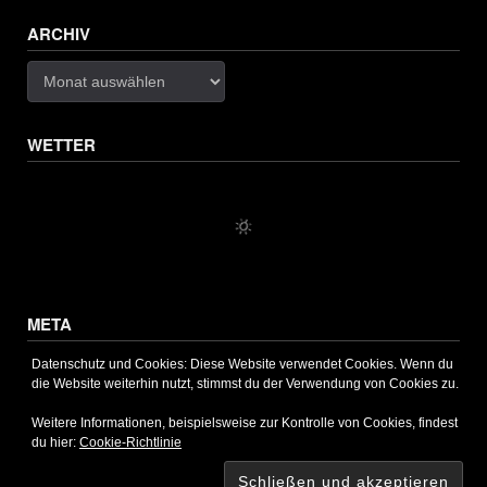
ARCHIV
Archiv
WETTER
META
Anmelden
Datenschutz und Cookies: Diese Website verwendet Cookies. Wenn du
Eintrags-Feed
die Website weiterhin nutzt, stimmst du der Verwendung von Cookies zu.
Kommentar-Feed
Weitere Informationen, beispielsweise zur Kontrolle von Cookies, findest
WordPress.org
du hier:
Cookie-Richtlinie