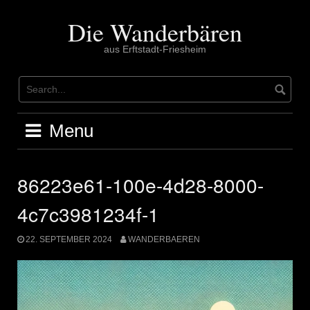
Skip
to
Die Wanderbären
content
aus Erftstadt-Friesheim
Menu
86223e61-100e-4d28-8000-
4c7c3981234f-1
22. SEPTEMBER 2024
WANDERBAEREN