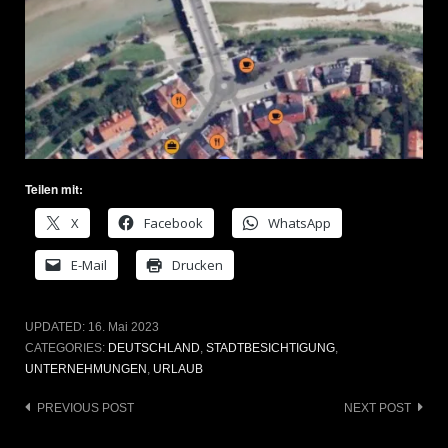
Teilen mit:
X
Facebook
WhatsApp
E-Mail
Drucken
UPDATED:
16. Mai 2023
CATEGORIES:
DEUTSCHLAND
,
STADTBESICHTIGUNG
,
UNTERNEHMUNGEN
,
URLAUB
Post
PREVIOUS POST
NEXT POST
navigation