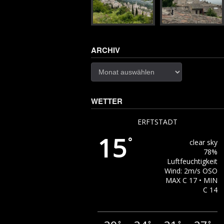
ARCHIV
Archiv
WETTER
ERFTSTADT
15
°
clear sky
78%
Luftfeuchtigkeit
Wind: 2m/s OSO
MAX C 17 • MIN
C 14
°
°
°
°