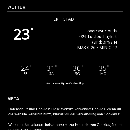
WETTER
ERFTSTADT
23
°
overcast clouds
43% Luftfeuchtigkeit
Wind: 3m/s N
MAX C 26 • MIN C 22
24
31
36
35
°
°
°
°
FR
SA
SO
MO
Wetter von OpenWeatherMap
META
Anmelden
Datenschutz und Cookies: Diese Website verwendet Cookies. Wenn du
die Website weiterhin nutzt, stimmst du der Verwendung von Cookies zu.
Eintrags-Feed
Kommentar-Feed
Weitere Informationen, beispielsweise zur Kontrolle von Cookies, findest
WordPress.org