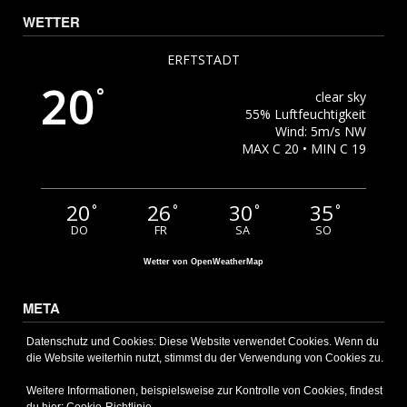
WETTER
ERFTSTADT
20
°
clear sky
55% Luftfeuchtigkeit
Wind: 5m/s NW
MAX C 20 • MIN C 19
20
26
30
35
°
°
°
°
DO
FR
SA
SO
Wetter von OpenWeatherMap
META
Anmelden
Datenschutz und Cookies: Diese Website verwendet Cookies. Wenn du
die Website weiterhin nutzt, stimmst du der Verwendung von Cookies zu.
Eintrags-Feed
Kommentar-Feed
Weitere Informationen, beispielsweise zur Kontrolle von Cookies, findest
WordPress.org