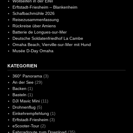
Wollseifen in der Eifel
Erftstadt-Friesheim – Blankenheim
Schafbachmühle 2026
Reisezusammenfassung
Rückreise über Amiens
Batterie de Longues-sur-Mer
Deutsche Soldatenfriedhof La Cambe
Omaha Beach, Vierville-sur-Mer mit Hund
Musée D-Day Omaha
KATEGORIEN
360° Panorama
(3)
An der See
(29)
Backen
(1)
Basteln
(1)
DJI Mavic Mini
(11)
Drohnenflug
(5)
Einkehrempfehlung
(1)
Erftstadt-Friesheim
(3)
eScooter-Tour
(2)
Fahrradroute zum Download
(35)