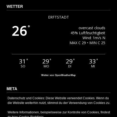
WETTER
ERFTSTADT
26
°
overcast clouds
45% Luftfeuchtigkeit
Wind: 1m/s N
MAX C 29 • MIN C 25
31
29
29
33
°
°
°
°
SO
MO
DI
MI
Wetter von OpenWeatherMap
META
Anmelden
Datenschutz und Cookies: Diese Website verwendet Cookies. Wenn du
die Website weiterhin nutzt, stimmst du der Verwendung von Cookies zu.
Eintrags-Feed
Kommentar-Feed
Weitere Informationen, beispielsweise zur Kontrolle von Cookies, findest
WordPress.org