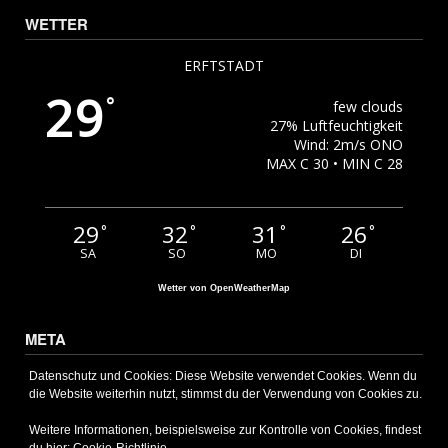
WETTER
ERFTSTADT
29
°
few clouds
27% Luftfeuchtigkeit
Wind: 2m/s ONO
MAX C 30 • MIN C 28
29
32
31
26
°
°
°
°
SA
SO
MO
DI
Wetter von OpenWeatherMap
META
Anmelden
Datenschutz und Cookies: Diese Website verwendet Cookies. Wenn du
die Website weiterhin nutzt, stimmst du der Verwendung von Cookies zu.
Eintrags-Feed
Kommentar-Feed
Weitere Informationen, beispielsweise zur Kontrolle von Cookies, findest
WordPress.org