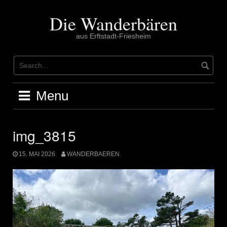
Skip
to
Die Wanderbären
content
aus Erftstadt-Friesheim
Menu
img_3815
15. MAI 2026
WANDERBAEREN