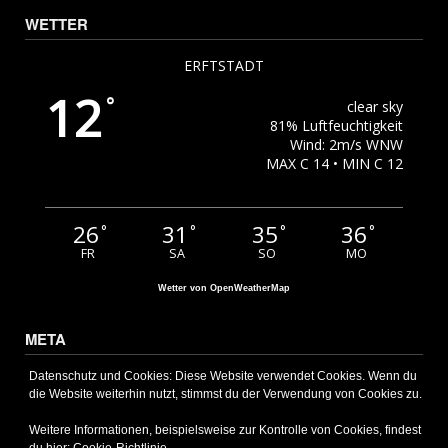
WETTER
ERFTSTADT
12
°
clear sky
81% Luftfeuchtigkeit
Wind: 2m/s WNW
MAX C 14 • MIN C 12
26
31
35
36
°
°
°
°
FR
SA
SO
MO
Wetter von OpenWeatherMap
META
Anmelden
Datenschutz und Cookies: Diese Website verwendet Cookies. Wenn du
die Website weiterhin nutzt, stimmst du der Verwendung von Cookies zu.
Eintrags-Feed
Kommentar-Feed
Weitere Informationen, beispielsweise zur Kontrolle von Cookies, findest
WordPress.org