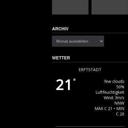
ARCHIV
Archiv
WETTER
ERFTSTADT
21
°
few clouds
50%
Luftfeuchtigkeit
Wind: 3m/s
NNW
MAX C 21 • MIN
C 20