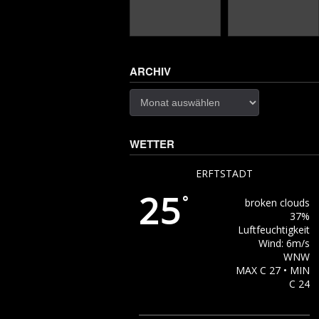
ARCHIV
Archiv
WETTER
ERFTSTADT
25
°
broken clouds
37%
Luftfeuchtigkeit
Wind: 6m/s
WNW
MAX C 27 • MIN
C 24