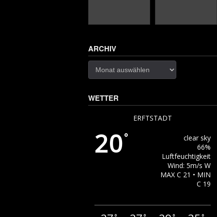
ARCHIV
Archiv
WETTER
ERFTSTADT
20
°
clear sky
66%
Luftfeuchtigkeit
Wind: 5m/s W
MAX C 21 • MIN
C 19
°
°
°
°