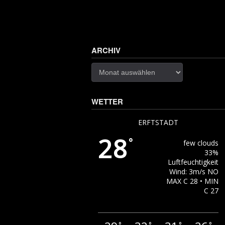
ARCHIV
Archiv
WETTER
ERFTSTADT
28
°
few clouds
33%
Luftfeuchtigkeit
Wind: 3m/s NO
MAX C 28 • MIN
C 27
°
°
°
°