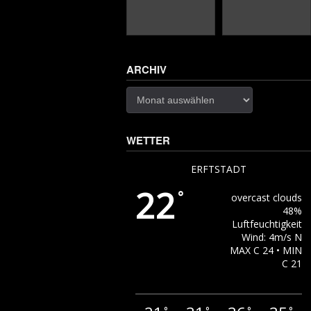
ARCHIV
Archiv
WETTER
ERFTSTADT
22
°
overcast clouds
48%
Luftfeuchtigkeit
Wind: 4m/s N
MAX C 24 • MIN
C 21
°
°
°
°