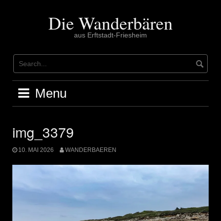
Skip
to
Die Wanderbären
content
aus Erftstadt-Friesheim
Menu
img_3379
10. MAI 2026
WANDERBAEREN