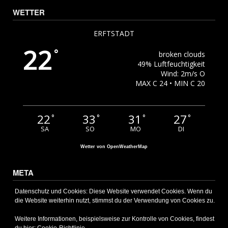
WETTER
ERFTSTADT
22
°
broken clouds
49% Luftfeuchtigkeit
Wind: 2m/s O
MAX C 24 • MIN C 20
22
33
31
27
°
°
°
°
SA
SO
MO
DI
Wetter von OpenWeatherMap
META
Anmelden
Datenschutz und Cookies: Diese Website verwendet Cookies. Wenn du
die Website weiterhin nutzt, stimmst du der Verwendung von Cookies zu.
Eintrags-Feed
Kommentar-Feed
Weitere Informationen, beispielsweise zur Kontrolle von Cookies, findest
WordPress.org