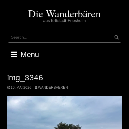
Skip
to
Die Wanderbären
content
aus Erftstadt-Friesheim
Menu
img_3346
10. MAI 2026
WANDERBAEREN