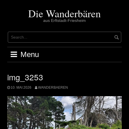
Skip
to
Die Wanderbären
content
aus Erftstadt-Friesheim
Menu
img_3253
10. MAI 2026
WANDERBAEREN