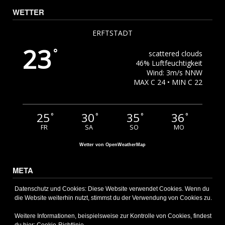
WETTER
ERFTSTADT
23
°
scattered clouds
46% Luftfeuchtigkeit
Wind: 3m/s NNW
MAX C 24 • MIN C 22
25
30
35
36
°
°
°
°
FR
SA
SO
MO
Wetter von OpenWeatherMap
META
Anmelden
Datenschutz und Cookies: Diese Website verwendet Cookies. Wenn du
die Website weiterhin nutzt, stimmst du der Verwendung von Cookies zu.
Eintrags-Feed
Kommentar-Feed
Weitere Informationen, beispielsweise zur Kontrolle von Cookies, findest
WordPress.org