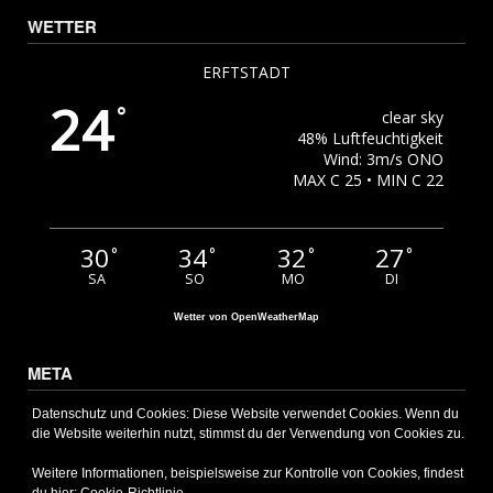
WETTER
ERFTSTADT
24
°
clear sky
48% Luftfeuchtigkeit
Wind: 3m/s ONO
MAX C 25 • MIN C 22
30
34
32
27
°
°
°
°
SA
SO
MO
DI
Wetter von OpenWeatherMap
META
Anmelden
Datenschutz und Cookies: Diese Website verwendet Cookies. Wenn du
die Website weiterhin nutzt, stimmst du der Verwendung von Cookies zu.
Eintrags-Feed
Kommentar-Feed
Weitere Informationen, beispielsweise zur Kontrolle von Cookies, findest
WordPress.org