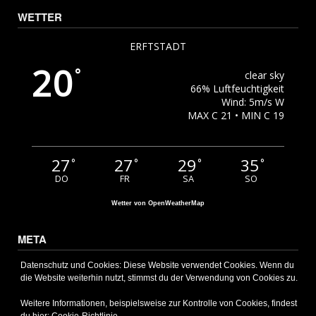
WETTER
ERFTSTADT
20
°
clear sky
66% Luftfeuchtigkeit
Wind: 5m/s W
MAX C 21 • MIN C 19
27
27
29
35
°
°
°
°
DO
FR
SA
SO
Wetter von OpenWeatherMap
META
Anmelden
Datenschutz und Cookies: Diese Website verwendet Cookies. Wenn du
die Website weiterhin nutzt, stimmst du der Verwendung von Cookies zu.
Eintrags-Feed
Kommentar-Feed
Weitere Informationen, beispielsweise zur Kontrolle von Cookies, findest
WordPress.org