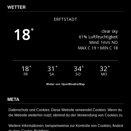
WETTER
ERFTSTADT
18
°
clear sky
61% Luftfeuchtigkeit
Wind: 1m/s NO
MAX C 19 • MIN C 18
18
31
34
32
°
°
°
°
FR
SA
SO
MO
Wetter von OpenWeatherMap
META
Anmelden
Datenschutz und Cookies: Diese Website verwendet Cookies. Wenn du
die Website weiterhin nutzt, stimmst du der Verwendung von Cookies zu.
Eintrags-Feed
Kommentar-Feed
Weitere Informationen, beispielsweise zur Kontrolle von Cookies, findest
WordPress.org