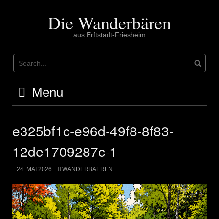
Skip
to
Die Wanderbären
content
aus Erftstadt-Friesheim
Menu
e325bf1c-e96d-49f8-8f83-
12de1709287c-1
24. MAI 2026
WANDERBAEREN