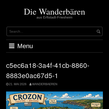
Skip
to
Die Wanderbären
content
aus Erftstadt-Friesheim
Menu
c5ec6a18-3a4f-41cb-8860-
8883e0ac67d5-1
21. MAI 2026
WANDERBAEREN