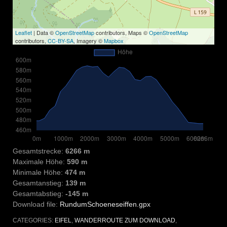
Leaflet
| Data ©
OpenStreetMap
contributors, Maps ©
OpenStreetMap
contributors,
CC-BY-SA
, Imagery ©
Mapbox
Gesamtstrecke:
6266 m
Maximale Höhe:
590 m
Minimale Höhe:
474 m
Gesamtanstieg:
139 m
Gesamtabstieg:
-145 m
Download file:
RundumSchoeneseiffen.gpx
CATEGORIES:
EIFEL
,
WANDERROUTE ZUM DOWNLOAD
,