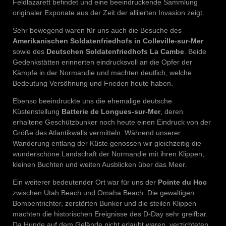
Feldlazarett befindet und eine beeindruckende Sammlung
originaler Exponate aus der Zeit der alliierten Invasion zeigt.
Sehr bewegend waren für uns auch die Besuche des
Amerikanischen Soldatenfriedhofs in Colleville-sur-Mer
sowie des
Deutschen Soldatenfriedhofs La Cambe
. Beide
Gedenkstätten erinnerten eindrucksvoll an die Opfer der
Kämpfe in der Normandie und machten deutlich, welche
Bedeutung Versöhnung und Frieden heute haben.
Ebenso beeindruckte uns die ehemalige deutsche
Küstenstellung
Batterie de Longues-sur-Mer
, deren
erhaltene Geschützbunker noch heute einen Eindruck von der
Größe des Atlantikwalls vermitteln. Während unserer
Wanderung entlang der Küste genossen wir gleichzeitig die
wunderschöne Landschaft der Normandie mit ihren Klippen,
kleinen Buchten und weiten Ausblicken über das Meer.
Ein weiterer bedeutender Ort war für uns der
Pointe du Hoc
zwischen Utah Beach und Omaha Beach. Die gewaltigen
Bombentrichter, zerstörten Bunker und die steilen Klippen
machten die historischen Ereignisse des D-Day sehr greifbar.
Da Hunde auf dem Gelände nicht erlaubt waren, verzichteten