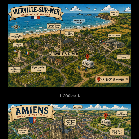
⬇️ 300km ⬇️