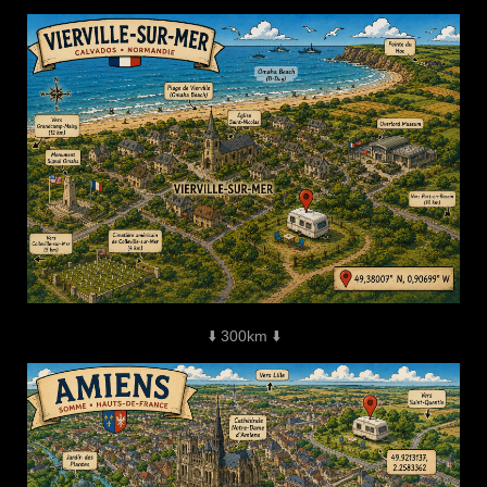
⬇️ 300km ⬇️