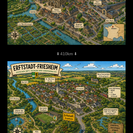
⬇️ 410km ⬇️