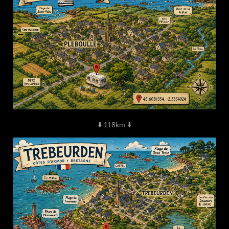
⬇️ 118km ⬇️