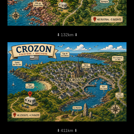
⬇️ 132km ⬇️
⬇️ 411km ⬇️