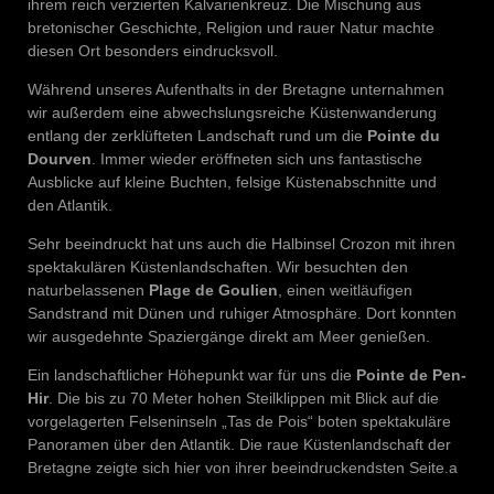
ihrem reich verzierten Kalvarienkreuz. Die Mischung aus
bretonischer Geschichte, Religion und rauer Natur machte
diesen Ort besonders eindrucksvoll.
Während unseres Aufenthalts in der Bretagne unternahmen
wir außerdem eine abwechslungsreiche Küstenwanderung
entlang der zerklüfteten Landschaft rund um die
Pointe du
Dourven
. Immer wieder eröffneten sich uns fantastische
Ausblicke auf kleine Buchten, felsige Küstenabschnitte und
den Atlantik.
Sehr beeindruckt hat uns auch die Halbinsel Crozon mit ihren
spektakulären Küstenlandschaften. Wir besuchten den
naturbelassenen
Plage de Goulien
, einen weitläufigen
Sandstrand mit Dünen und ruhiger Atmosphäre. Dort konnten
wir ausgedehnte Spaziergänge direkt am Meer genießen.
Ein landschaftlicher Höhepunkt war für uns die
Pointe de Pen-
Hir
. Die bis zu 70 Meter hohen Steilklippen mit Blick auf die
vorgelagerten Felseninseln „Tas de Pois“ boten spektakuläre
Panoramen über den Atlantik. Die raue Küstenlandschaft der
Bretagne zeigte sich hier von ihrer beeindruckendsten Seite.a