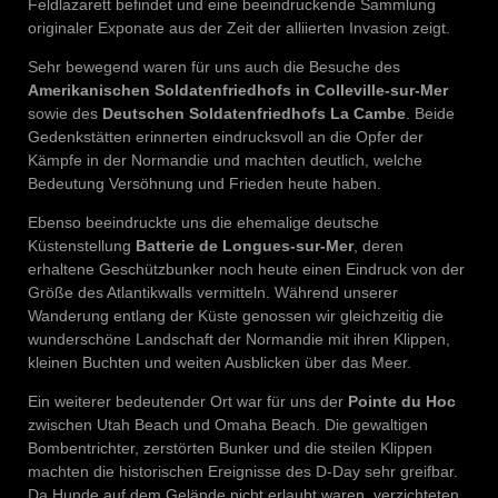
Feldlazarett befindet und eine beeindruckende Sammlung
originaler Exponate aus der Zeit der alliierten Invasion zeigt.
Sehr bewegend waren für uns auch die Besuche des
Amerikanischen Soldatenfriedhofs in Colleville-sur-Mer
sowie des
Deutschen Soldatenfriedhofs La Cambe
. Beide
Gedenkstätten erinnerten eindrucksvoll an die Opfer der
Kämpfe in der Normandie und machten deutlich, welche
Bedeutung Versöhnung und Frieden heute haben.
Ebenso beeindruckte uns die ehemalige deutsche
Küstenstellung
Batterie de Longues-sur-Mer
, deren
erhaltene Geschützbunker noch heute einen Eindruck von der
Größe des Atlantikwalls vermitteln. Während unserer
Wanderung entlang der Küste genossen wir gleichzeitig die
wunderschöne Landschaft der Normandie mit ihren Klippen,
kleinen Buchten und weiten Ausblicken über das Meer.
Ein weiterer bedeutender Ort war für uns der
Pointe du Hoc
zwischen Utah Beach und Omaha Beach. Die gewaltigen
Bombentrichter, zerstörten Bunker und die steilen Klippen
machten die historischen Ereignisse des D-Day sehr greifbar.
Da Hunde auf dem Gelände nicht erlaubt waren, verzichteten