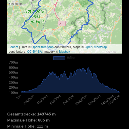
Leaflet
| Data ©
OpenStreetMap
contributors, Maps ©
OpenStreetMap
contributors,
CC-BY-SA
, Imagery ©
Mapbox
Gesamtstrecke:
149745 m
Maximale Höhe:
605 m
Minimale Höhe:
111 m