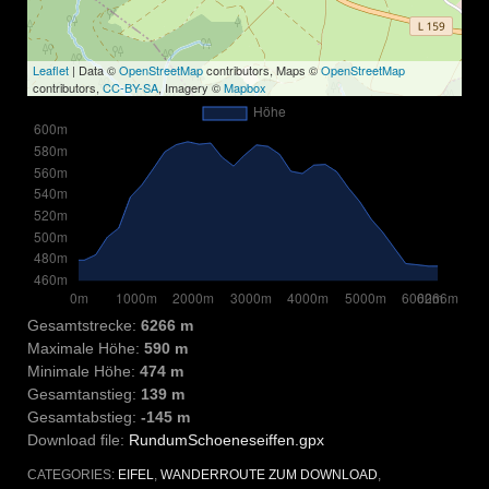
Leaflet
| Data ©
OpenStreetMap
contributors, Maps ©
OpenStreetMap
contributors,
CC-BY-SA
, Imagery ©
Mapbox
Gesamtstrecke:
6266 m
Maximale Höhe:
590 m
Minimale Höhe:
474 m
Gesamtanstieg:
139 m
Gesamtabstieg:
-145 m
Download file:
RundumSchoeneseiffen.gpx
CATEGORIES:
EIFEL
,
WANDERROUTE ZUM DOWNLOAD
,