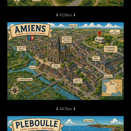
⬇️ 410km ⬇️
⬇️ 447km ⬇️