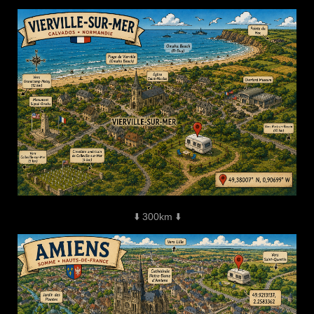
⬇️ 300km ⬇️