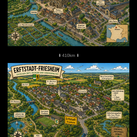
⬇️ 410km ⬇️