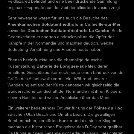
Feldlazarett befindet und eine beeindruckende Sammlung
originaler Exponate aus der Zeit der alliierten Invasion zeigt.
Sehr bewegend waren für uns auch die Besuche des
Amerikanischen Soldatenfriedhofs in Colleville-sur-Mer
sowie des
Deutschen Soldatenfriedhofs La Cambe
. Beide
Gedenkstätten erinnerten eindrucksvoll an die Opfer der
Kämpfe in der Normandie und machten deutlich, welche
Bedeutung Versöhnung und Frieden heute haben.
Ebenso beeindruckte uns die ehemalige deutsche
Küstenstellung
Batterie de Longues-sur-Mer
, deren
erhaltene Geschützbunker noch heute einen Eindruck von der
Größe des Atlantikwalls vermitteln. Während unserer
Wanderung entlang der Küste genossen wir gleichzeitig die
wunderschöne Landschaft der Normandie mit ihren Klippen,
kleinen Buchten und weiten Ausblicken über das Meer.
Ein weiterer bedeutender Ort war für uns der
Pointe du Hoc
zwischen Utah Beach und Omaha Beach. Die gewaltigen
Bombentrichter, zerstörten Bunker und die steilen Klippen
machten die historischen Ereignisse des D-Day sehr greifbar.
Da Hunde auf dem Gelände nicht erlaubt waren, verzichteten