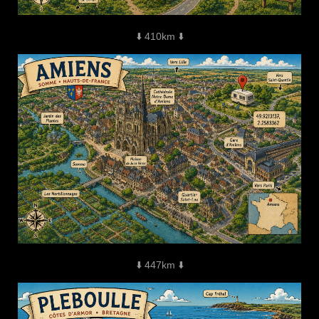
⬇️ 410km ⬇️
⬇️ 447km ⬇️