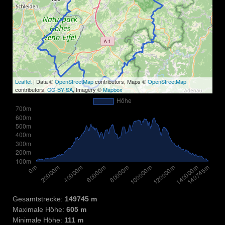
Leaflet
| Data ©
OpenStreetMap
contributors, Maps ©
OpenStreetMap
contributors,
CC-BY-SA
, Imagery ©
Mapbox
Gesamtstrecke:
149745 m
Maximale Höhe:
605 m
Minimale Höhe:
111 m