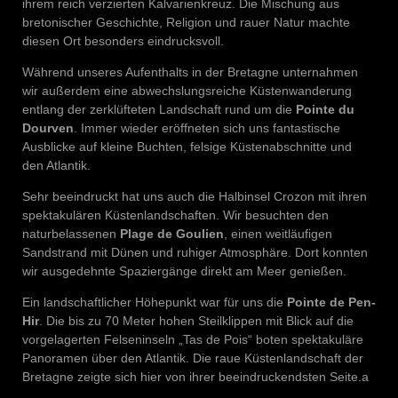
ihrem reich verzierten Kalvarienkreuz. Die Mischung aus
bretonischer Geschichte, Religion und rauer Natur machte
diesen Ort besonders eindrucksvoll.
Während unseres Aufenthalts in der Bretagne unternahmen
wir außerdem eine abwechslungsreiche Küstenwanderung
entlang der zerklüfteten Landschaft rund um die
Pointe du
Dourven
. Immer wieder eröffneten sich uns fantastische
Ausblicke auf kleine Buchten, felsige Küstenabschnitte und
den Atlantik.
Sehr beeindruckt hat uns auch die Halbinsel Crozon mit ihren
spektakulären Küstenlandschaften. Wir besuchten den
naturbelassenen
Plage de Goulien
, einen weitläufigen
Sandstrand mit Dünen und ruhiger Atmosphäre. Dort konnten
wir ausgedehnte Spaziergänge direkt am Meer genießen.
Ein landschaftlicher Höhepunkt war für uns die
Pointe de Pen-
Hir
. Die bis zu 70 Meter hohen Steilklippen mit Blick auf die
vorgelagerten Felseninseln „Tas de Pois“ boten spektakuläre
Panoramen über den Atlantik. Die raue Küstenlandschaft der
Bretagne zeigte sich hier von ihrer beeindruckendsten Seite.a