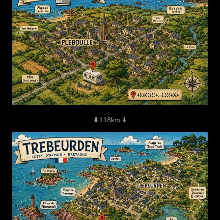
⬇️ 118km ⬇️