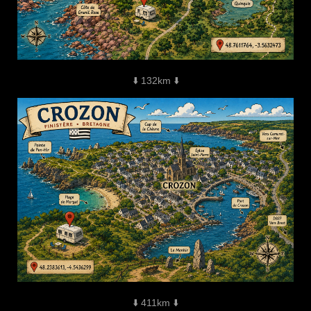
⬇️ 132km ⬇️
⬇️ 411km ⬇️