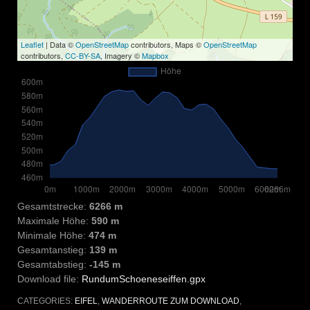
Leaflet
| Data ©
OpenStreetMap
contributors, Maps ©
OpenStreetMap
contributors,
CC-BY-SA
, Imagery ©
Mapbox
Gesamtstrecke:
6266 m
Maximale Höhe:
590 m
Minimale Höhe:
474 m
Gesamtanstieg:
139 m
Gesamtabstieg:
-145 m
Download file:
RundumSchoeneseiffen.gpx
CATEGORIES:
EIFEL
,
WANDERROUTE ZUM DOWNLOAD
,