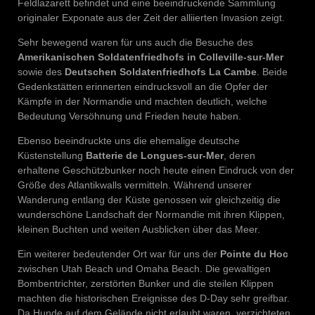
Feldlazarett befindet und eine beeindruckende Sammlung
originaler Exponate aus der Zeit der alliierten Invasion zeigt.
Sehr bewegend waren für uns auch die Besuche des
Amerikanischen Soldatenfriedhofs in Colleville-sur-Mer
sowie des
Deutschen Soldatenfriedhofs La Cambe
. Beide
Gedenkstätten erinnerten eindrucksvoll an die Opfer der
Kämpfe in der Normandie und machten deutlich, welche
Bedeutung Versöhnung und Frieden heute haben.
Ebenso beeindruckte uns die ehemalige deutsche
Küstenstellung
Batterie de Longues-sur-Mer
, deren
erhaltene Geschützbunker noch heute einen Eindruck von der
Größe des Atlantikwalls vermitteln. Während unserer
Wanderung entlang der Küste genossen wir gleichzeitig die
wunderschöne Landschaft der Normandie mit ihren Klippen,
kleinen Buchten und weiten Ausblicken über das Meer.
Ein weiterer bedeutender Ort war für uns der
Pointe du Hoc
zwischen Utah Beach und Omaha Beach. Die gewaltigen
Bombentrichter, zerstörten Bunker und die steilen Klippen
machten die historischen Ereignisse des D-Day sehr greifbar.
Da Hunde auf dem Gelände nicht erlaubt waren, verzichteten