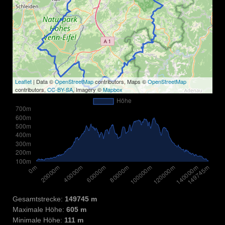
Leaflet
| Data ©
OpenStreetMap
contributors, Maps ©
OpenStreetMap
contributors,
CC-BY-SA
, Imagery ©
Mapbox
Gesamtstrecke:
149745 m
Maximale Höhe:
605 m
Minimale Höhe:
111 m