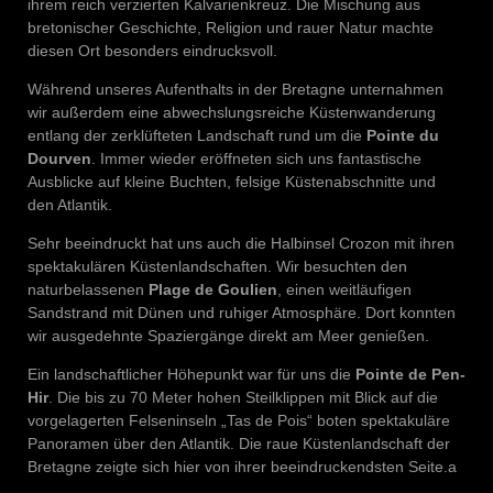
ihrem reich verzierten Kalvarienkreuz. Die Mischung aus
bretonischer Geschichte, Religion und rauer Natur machte
diesen Ort besonders eindrucksvoll.
Während unseres Aufenthalts in der Bretagne unternahmen
wir außerdem eine abwechslungsreiche Küstenwanderung
entlang der zerklüfteten Landschaft rund um die
Pointe du
Dourven
. Immer wieder eröffneten sich uns fantastische
Ausblicke auf kleine Buchten, felsige Küstenabschnitte und
den Atlantik.
Sehr beeindruckt hat uns auch die Halbinsel Crozon mit ihren
spektakulären Küstenlandschaften. Wir besuchten den
naturbelassenen
Plage de Goulien
, einen weitläufigen
Sandstrand mit Dünen und ruhiger Atmosphäre. Dort konnten
wir ausgedehnte Spaziergänge direkt am Meer genießen.
Ein landschaftlicher Höhepunkt war für uns die
Pointe de Pen-
Hir
. Die bis zu 70 Meter hohen Steilklippen mit Blick auf die
vorgelagerten Felseninseln „Tas de Pois“ boten spektakuläre
Panoramen über den Atlantik. Die raue Küstenlandschaft der
Bretagne zeigte sich hier von ihrer beeindruckendsten Seite.a