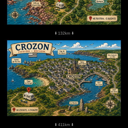
⬇️ 132km ⬇️
⬇️ 411km ⬇️