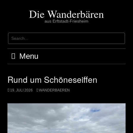
Skip
to
Die Wanderbären
content
aus Erftstadt-Friesheim
Menu
Rund um Schöneseiffen
19. JULI 2026
WANDERBAEREN