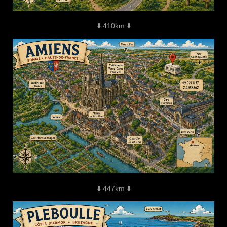
⬇️ 410km ⬇️
⬇️ 447km ⬇️