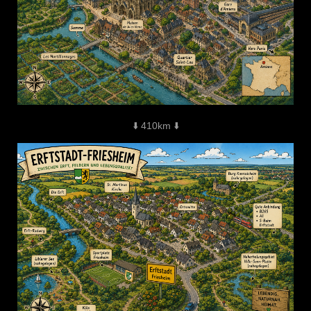
⬇️ 410km ⬇️