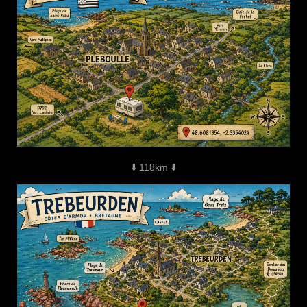
⬇️ 118km ⬇️