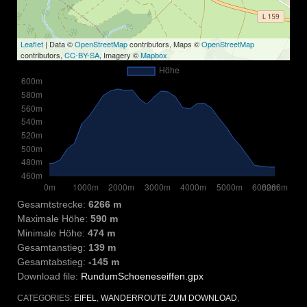
Leaflet
| Data ©
OpenStreetMap
contributors, Maps ©
OpenStreetMap
contributors,
CC-BY-SA
, Imagery ©
Mapbox
Gesamtstrecke:
6266 m
Maximale Höhe:
590 m
Minimale Höhe:
474 m
Gesamtanstieg:
139 m
Gesamtabstieg:
-145 m
Download file:
RundumSchoeneseiffen.gpx
CATEGORIES:
EIFEL
,
WANDERROUTE ZUM DOWNLOAD
,