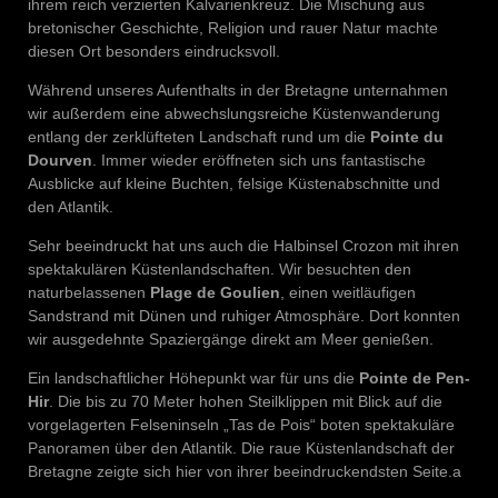
ihrem reich verzierten Kalvarienkreuz. Die Mischung aus
bretonischer Geschichte, Religion und rauer Natur machte
diesen Ort besonders eindrucksvoll.
Während unseres Aufenthalts in der Bretagne unternahmen
wir außerdem eine abwechslungsreiche Küstenwanderung
entlang der zerklüfteten Landschaft rund um die
Pointe du
Dourven
. Immer wieder eröffneten sich uns fantastische
Ausblicke auf kleine Buchten, felsige Küstenabschnitte und
den Atlantik.
Sehr beeindruckt hat uns auch die Halbinsel Crozon mit ihren
spektakulären Küstenlandschaften. Wir besuchten den
naturbelassenen
Plage de Goulien
, einen weitläufigen
Sandstrand mit Dünen und ruhiger Atmosphäre. Dort konnten
wir ausgedehnte Spaziergänge direkt am Meer genießen.
Ein landschaftlicher Höhepunkt war für uns die
Pointe de Pen-
Hir
. Die bis zu 70 Meter hohen Steilklippen mit Blick auf die
vorgelagerten Felseninseln „Tas de Pois“ boten spektakuläre
Panoramen über den Atlantik. Die raue Küstenlandschaft der
Bretagne zeigte sich hier von ihrer beeindruckendsten Seite.a