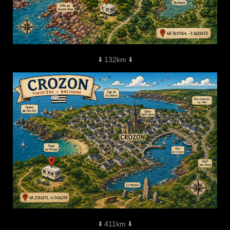
⬇️ 132km ⬇️
⬇️ 411km ⬇️