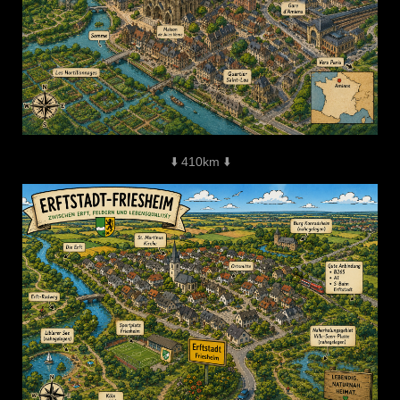
⬇️ 410km ⬇️