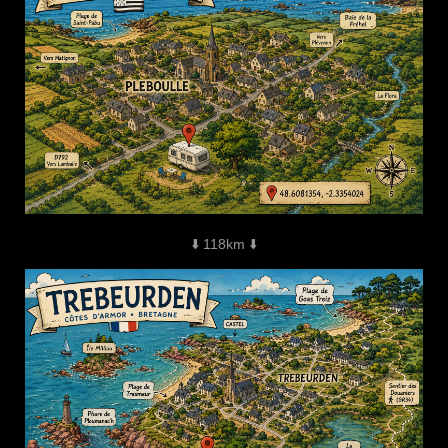
⬇️ 118km ⬇️