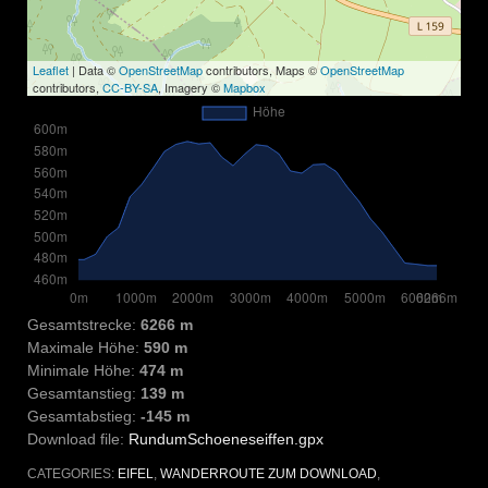
Leaflet
| Data ©
OpenStreetMap
contributors, Maps ©
OpenStreetMap
contributors,
CC-BY-SA
, Imagery ©
Mapbox
Gesamtstrecke:
6266 m
Maximale Höhe:
590 m
Minimale Höhe:
474 m
Gesamtanstieg:
139 m
Gesamtabstieg:
-145 m
Download file:
RundumSchoeneseiffen.gpx
CATEGORIES:
EIFEL
,
WANDERROUTE ZUM DOWNLOAD
,