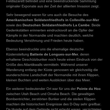
Feldlazarett befindet und eine beeindruckende Sammlung
originaler Exponate aus der Zeit der alliierten Invasion zeigt.
Sehr bewegend waren für uns auch die Besuche des
Amerikanischen Soldatenfriedhofs in Colleville-sur-Mer
sowie des
Deutschen Soldatenfriedhofs La Cambe
. Beide
Gedenkstätten erinnerten eindrucksvoll an die Opfer der
Kämpfe in der Normandie und machten deutlich, welche
Bedeutung Versöhnung und Frieden heute haben.
Ebenso beeindruckte uns die ehemalige deutsche
Küstenstellung
Batterie de Longues-sur-Mer
, deren
erhaltene Geschützbunker noch heute einen Eindruck von der
Größe des Atlantikwalls vermitteln. Während unserer
Wanderung entlang der Küste genossen wir gleichzeitig die
wunderschöne Landschaft der Normandie mit ihren Klippen,
kleinen Buchten und weiten Ausblicken über das Meer.
Ein weiterer bedeutender Ort war für uns der
Pointe du Hoc
zwischen Utah Beach und Omaha Beach. Die gewaltigen
Bombentrichter, zerstörten Bunker und die steilen Klippen
machten die historischen Ereignisse des D-Day sehr greifbar.
Da Hunde auf dem Gelände nicht erlaubt waren, verzichteten