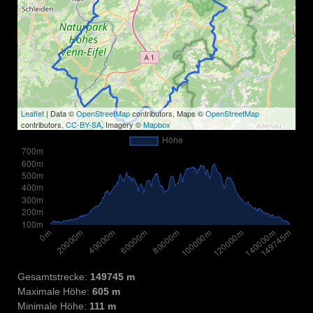
Leaflet
| Data ©
OpenStreetMap
contributors, Maps ©
OpenStreetMap
contributors,
CC-BY-SA
, Imagery ©
Mapbox
Gesamtstrecke:
149745 m
Maximale Höhe:
605 m
Minimale Höhe:
111 m