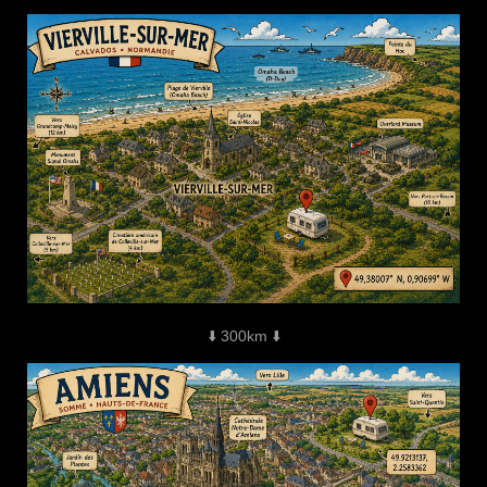
⬇️ 300km ⬇️