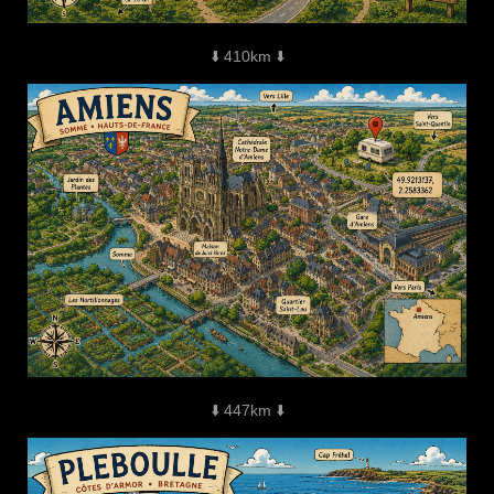
⬇️ 410km ⬇️
⬇️ 447km ⬇️