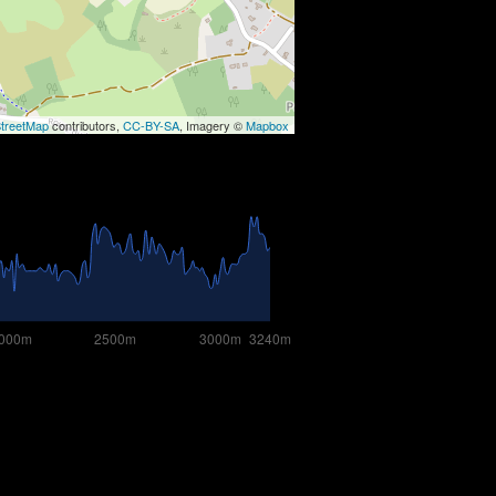
treetMap
contributors,
CC-BY-SA
, Imagery ©
Mapbox