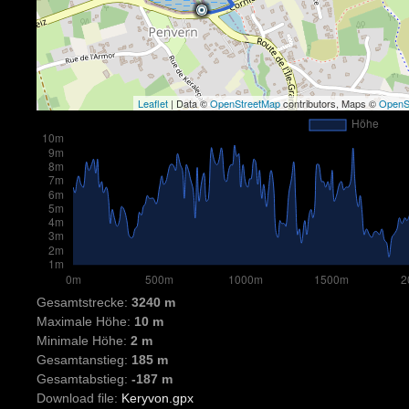
Leaflet
| Data ©
OpenStreetMap
contributors, Maps ©
OpenS
Gesamtstrecke:
3240 m
Maximale Höhe:
10 m
Minimale Höhe:
2 m
Gesamtanstieg:
185 m
Gesamtabstieg:
-187 m
Download file:
Keryvon.gpx