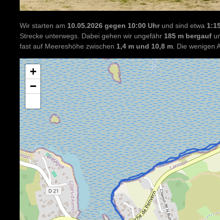
Wir starten am
10.05.2026 gegen 10:00 Uhr
und sind etwa
1:1
Strecke unterwegs. Dabei gehen wir ungefähr
185 m bergauf
u
fast auf Meereshöhe zwischen
1,4 m und 10,8 m
. Die wenigen A
+
−