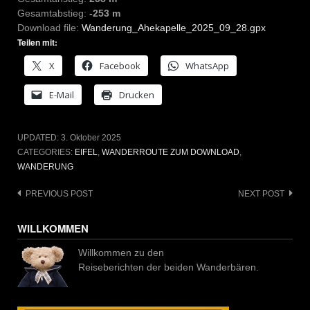
Gesamtabstieg:
-253 m
Download file:
Wanderung_Ahekapelle_2025_09_28.gpx
Teilen mit:
X
Facebook
WhatsApp
E-Mail
Drucken
UPDATED:
3. Oktober 2025
CATEGORIES:
EIFEL
,
WANDERROUTE ZUM DOWNLOAD
,
WANDERUNG
Post
PREVIOUS POST
NEXT POST
navigation
WILLKOMMEN
Willkommen zu den
Reiseberichten der beiden Wanderbären.