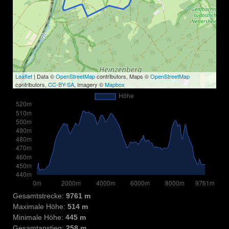
Leaflet
| Data ©
OpenStreetMap
contributors, Maps ©
OpenStreetMap
contributors,
CC-BY-SA
, Imagery ©
Mapbox
Gesamtstrecke:
9761 m
Maximale Höhe:
514 m
Minimale Höhe:
445 m
Gesamtanstieg:
258 m