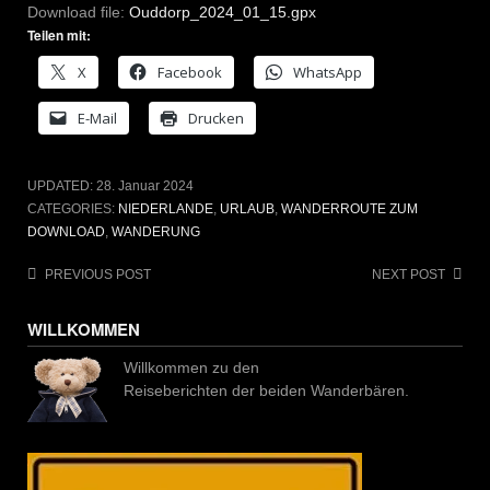
Download file:
Ouddorp_2024_01_15.gpx
Teilen mit:
X
Facebook
WhatsApp
E-Mail
Drucken
UPDATED:
28. Januar 2024
CATEGORIES:
NIEDERLANDE
,
URLAUB
,
WANDERROUTE ZUM
DOWNLOAD
,
WANDERUNG
Post
PREVIOUS POST
NEXT POST
navigation
WILLKOMMEN
Willkommen zu den
Reiseberichten der beiden Wanderbären.