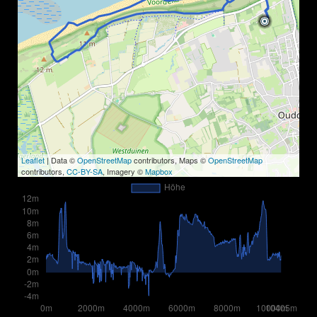
Leaflet
| Data ©
OpenStreetMap
contributors, Maps ©
OpenStreetMap
contributors,
CC-BY-SA
, Imagery ©
Mapbox