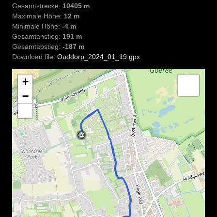
Gesamtstrecke:
10405 m
Maximale Höhe:
12 m
Minimale Höhe:
-4 m
Gesamtanstieg:
191 m
Gesamtabstieg:
-187 m
Download file:
Ouddorp_2024_01_19.gpx
+
−