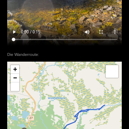
Die Wanderroute:
+
−