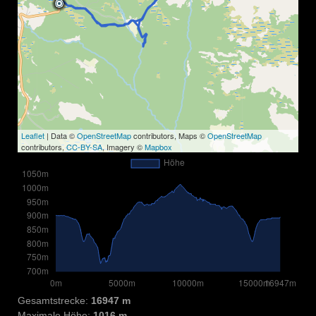
Leaflet
| Data ©
OpenStreetMap
contributors, Maps ©
OpenStreetMap
contributors,
CC-BY-SA
, Imagery ©
Mapbox
Gesamtstrecke:
16947 m
Maximale Höhe:
1016 m