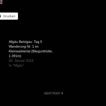
Drucken
Allgäu Betzigau: Tag 5
Wanderung Nr. 1 im
Kleinwalstertal (Bärgunthütte,
1.391m)
30. Januar 2019
In "Allgäu"
NEXT POST