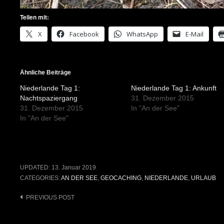
Teilen mit:
X
Facebook
WhatsApp
E-Mail
Ähnliche Beiträge
Niederlande Tag 1:
Niederlande Tag 1: Ankunft
Nachtspaziergang
31. Dezember 2015
31. Dezember 2015
In "An der See"
In "An der See"
UPDATED:
13. Januar 2019
CATEGORIES:
AN DER SEE
,
GEOCACHING
,
NIEDERLANDE
,
URLAUB
Post
PREVIOUS POST
navigation