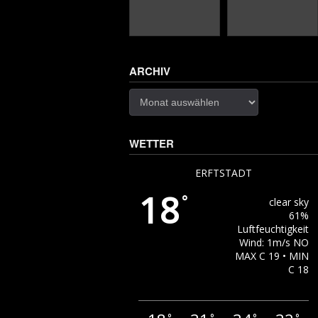
ARCHIV
Archiv
WETTER
ERFTSTADT
18
°
clear sky
61%
Luftfeuchtigkeit
Wind: 1m/s NO
MAX C 19 • MIN
C 18
°
°
°
°