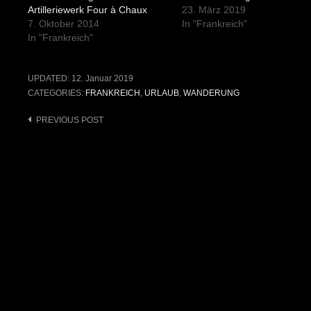
Artilleriewerk Four à Chaux
23. März 2019
7. Oktober 2014
In "Frankreich"
In "Frankreich"
UPDATED:
12. Januar 2019
CATEGORIES:
FRANKREICH
,
URLAUB
,
WANDERUNG
Post
PREVIOUS POST
navigation