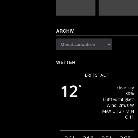
ARCHIV
Archiv
WETTER
ERFTSTADT
12
°
clear sky
80%
Luftfeuchtigkeit
Wind: 2m/s W
MAX C 12 • MIN
C 11
°
°
°
°