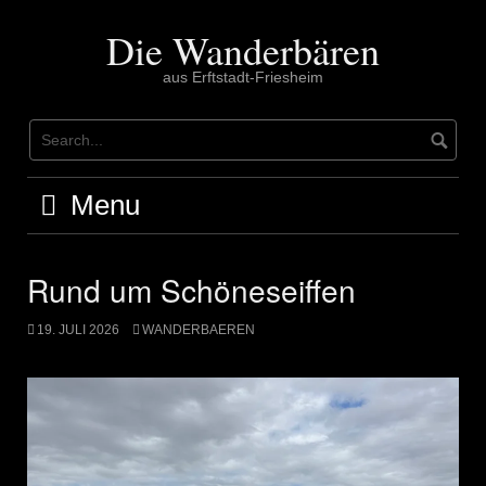
Skip
to
Die Wanderbären
content
aus Erftstadt-Friesheim
Menu
Rund um Schöneseiffen
19. JULI 2026
WANDERBAEREN