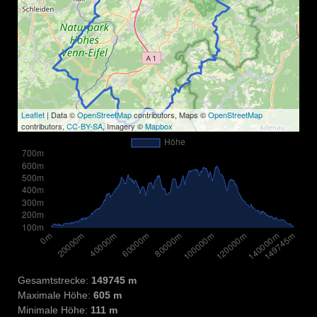
Leaflet
| Data ©
OpenStreetMap
contributors, Maps ©
OpenStreetMap
contributors,
CC-BY-SA
, Imagery ©
Mapbox
Gesamtstrecke:
149745 m
Maximale Höhe:
605 m
Minimale Höhe:
111 m