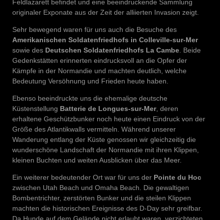
Feldlazarett befindet und eine beeindruckende Sammlung
originaler Exponate aus der Zeit der alliierten Invasion zeigt.
Sehr bewegend waren für uns auch die Besuche des
Amerikanischen Soldatenfriedhofs in Colleville-sur-Mer
sowie des
Deutschen Soldatenfriedhofs La Cambe
. Beide
Gedenkstätten erinnerten eindrucksvoll an die Opfer der
Kämpfe in der Normandie und machten deutlich, welche
Bedeutung Versöhnung und Frieden heute haben.
Ebenso beeindruckte uns die ehemalige deutsche
Küstenstellung
Batterie de Longues-sur-Mer
, deren
erhaltene Geschützbunker noch heute einen Eindruck von der
Größe des Atlantikwalls vermitteln. Während unserer
Wanderung entlang der Küste genossen wir gleichzeitig die
wunderschöne Landschaft der Normandie mit ihren Klippen,
kleinen Buchten und weiten Ausblicken über das Meer.
Ein weiterer bedeutender Ort war für uns der
Pointe du Hoc
zwischen Utah Beach und Omaha Beach. Die gewaltigen
Bombentrichter, zerstörten Bunker und die steilen Klippen
machten die historischen Ereignisse des D-Day sehr greifbar.
Da Hunde auf dem Gelände nicht erlaubt waren, verzichteten