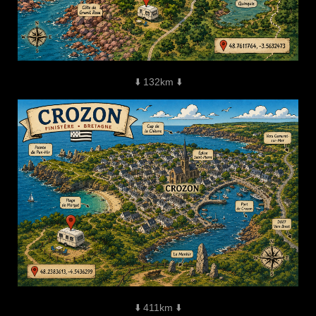
⬇️ 132km ⬇️
⬇️ 411km ⬇️