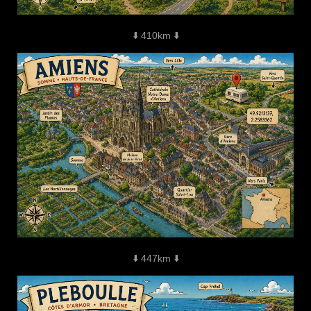
⬇️ 410km ⬇️
⬇️ 447km ⬇️