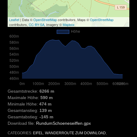
Leaflet
| Data ©
OpenStreetMap
contributors, Maps ©
OpenStreetMap
contributors,
CC-BY-SA
, Imagery ©
Mapbox
Gesamtstrecke:
6266 m
Maximale Höhe:
590 m
Minimale Höhe:
474 m
Gesamtanstieg:
139 m
Gesamtabstieg:
-145 m
Download file:
RundumSchoeneseiffen.gpx
CATEGORIES:
EIFEL
,
WANDERROUTE ZUM DOWNLOAD
,