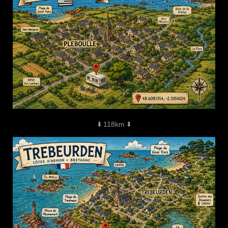
⬇️ 118km ⬇️