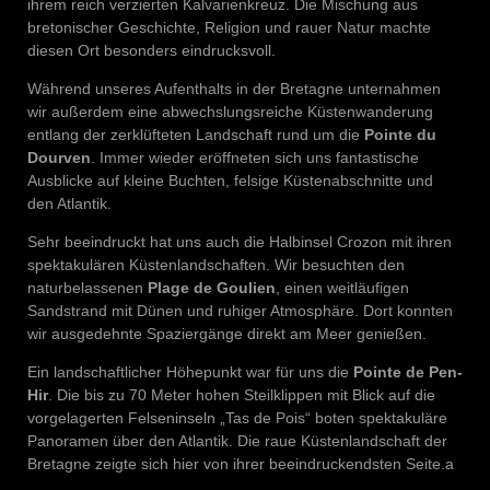
ihrem reich verzierten Kalvarienkreuz. Die Mischung aus
bretonischer Geschichte, Religion und rauer Natur machte
diesen Ort besonders eindrucksvoll.
Während unseres Aufenthalts in der Bretagne unternahmen
wir außerdem eine abwechslungsreiche Küstenwanderung
entlang der zerklüfteten Landschaft rund um die
Pointe du
Dourven
. Immer wieder eröffneten sich uns fantastische
Ausblicke auf kleine Buchten, felsige Küstenabschnitte und
den Atlantik.
Sehr beeindruckt hat uns auch die Halbinsel Crozon mit ihren
spektakulären Küstenlandschaften. Wir besuchten den
naturbelassenen
Plage de Goulien
, einen weitläufigen
Sandstrand mit Dünen und ruhiger Atmosphäre. Dort konnten
wir ausgedehnte Spaziergänge direkt am Meer genießen.
Ein landschaftlicher Höhepunkt war für uns die
Pointe de Pen-
Hir
. Die bis zu 70 Meter hohen Steilklippen mit Blick auf die
vorgelagerten Felseninseln „Tas de Pois“ boten spektakuläre
Panoramen über den Atlantik. Die raue Küstenlandschaft der
Bretagne zeigte sich hier von ihrer beeindruckendsten Seite.a