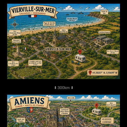
⬇️ 300km ⬇️