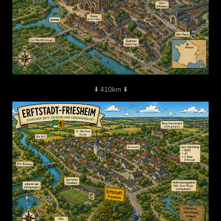
⬇️ 410km ⬇️